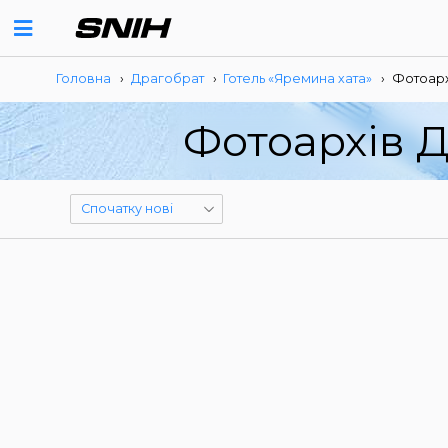
Головна
›
Драгобрат
›
Готель «Яремина хата»
›
Фотоарх
Фотоархів Д