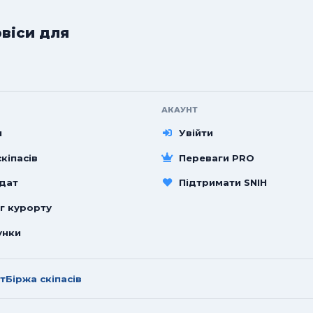
рвіси для
АКАУНТ
и
Увійти
кіпасів
Переваги PRO
 дат
Підтримати SNIH
г курорту
унки
т
Біржа скіпасів