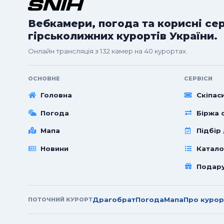
Вебкамери, погода та корисні се
гірськолижних курортів України.
Онлайн трансляція з 132 камер на 40 курортах.
ОСНОВНЕ
СЕРВІСИ
Головна
Скіпас
Погода
Біржа с
Мапа
Підбір
Новини
Катало
Подар
Драгобрат
Погода
Мапа
Про курор
ПОТОЧНИЙ КУРОРТ