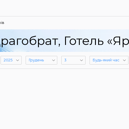
ів
рагобрат, Готель «Я