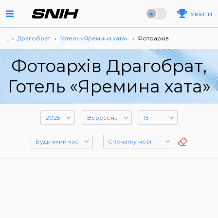
Увійти
… ›
Драгобрат
›
Готель «Яремина хата»
›
Фотоархів
Фотоархів Драгобрат,
Готель «Яремина хата»