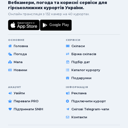
Вебкамери, погода та корисні сервіси для
гірськолижних курортів України.
Онлайн трансляція з 132 камер на 40 курортах.
ОСНОВНЕ
СЕРВІСИ
Головна
Скіпаси
Погода
Біржа скіпасів
Мапа
Підбір дат
Новини
Каталог курорту
Подарунки
АКАУНТ
ІНФОРМАЦІЯ
Увійти
Реклама
Переваги PRO
Підключити курорт
Підтримати SNIH
Снігові Telegram-чати
Контакти