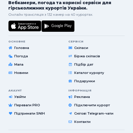
Вебкамери, погода та корисні сервіси для
гірськолижних курортів України.
Онлайн трансляція з 132 камер на 40 курортах.
ОСНОВНЕ
СЕРВІСИ
Головна
Скіпаси
Погода
Біржа скіпасів
Мапа
Підбір дат
Новини
Каталог курорту
Подарунки
АКАУНТ
ІНФОРМАЦІЯ
Увійти
Реклама
Переваги PRO
Підключити курорт
Підтримати SNIH
Снігові Telegram-чати
Контакти