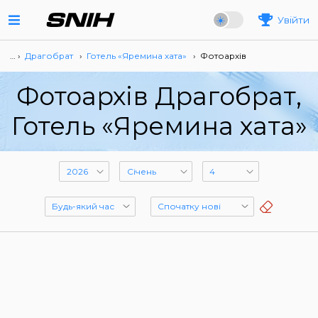
Увійти
… ›
Драгобрат
›
Готель «Яремина хата»
›
Фотоархів
Фотоархів Драгобрат,
Готель «Яремина хата»