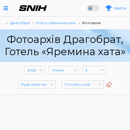
Увійти
… ›
Драгобрат
›
Готель «Яремина хата»
›
Фотоархів
Фотоархів Драгобрат,
Готель «Яремина хата»