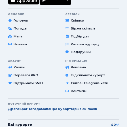
ОСНОВНЕ
СЕРВІСИ
Головна
Скіпаси
Погода
Біржа скіпасів
Мапа
Підбір дат
Новини
Каталог курорту
Подарунки
АКАУНТ
ІНФОРМАЦІЯ
Увійти
Реклама
Переваги PRO
Підключити курорт
Підтримати SNIH
Снігові Telegram-чати
Контакти
ПОТОЧНИЙ КУРОРТ
Драгобрат
Погода
Мапа
Про курорт
Біржа скіпасів
Всі курорти
40