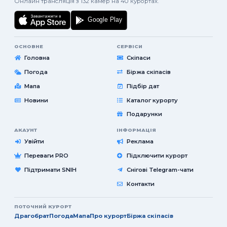
Онлайн трансляція з 132 камер на 40 курортах.
ОСНОВНЕ
СЕРВІСИ
Головна
Скіпаси
Погода
Біржа скіпасів
Мапа
Підбір дат
Новини
Каталог курорту
Подарунки
АКАУНТ
ІНФОРМАЦІЯ
Увійти
Реклама
Переваги PRO
Підключити курорт
Підтримати SNIH
Снігові Telegram-чати
Контакти
ПОТОЧНИЙ КУРОРТ
Драгобрат
Погода
Мапа
Про курорт
Біржа скіпасів