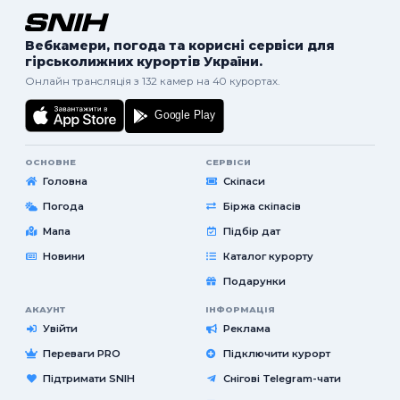
Вебкамери, погода та корисні сервіси для
гірськолижних курортів України.
Онлайн трансляція з 132 камер на 40 курортах.
ОСНОВНЕ
СЕРВІСИ
Головна
Скіпаси
Погода
Біржа скіпасів
Мапа
Підбір дат
Новини
Каталог курорту
Подарунки
АКАУНТ
ІНФОРМАЦІЯ
Увійти
Реклама
Переваги PRO
Підключити курорт
Підтримати SNIH
Снігові Telegram-чати