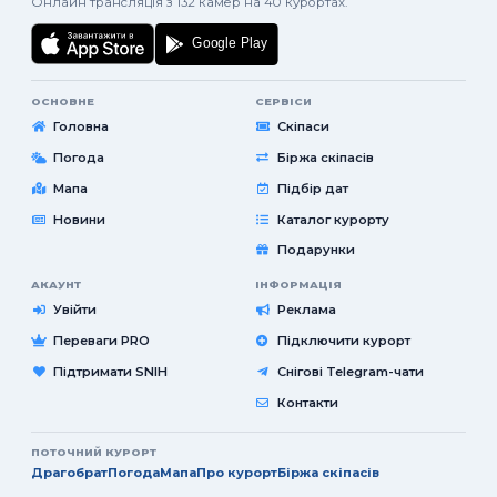
Онлайн трансляція з 132 камер на 40 курортах.
ОСНОВНЕ
СЕРВІСИ
Головна
Скіпаси
Погода
Біржа скіпасів
Мапа
Підбір дат
Новини
Каталог курорту
Подарунки
АКАУНТ
ІНФОРМАЦІЯ
Увійти
Реклама
Переваги PRO
Підключити курорт
Підтримати SNIH
Снігові Telegram-чати
Контакти
ПОТОЧНИЙ КУРОРТ
Драгобрат
Погода
Мапа
Про курорт
Біржа скіпасів