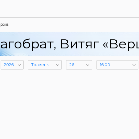
рхів
агобрат, Витяг «Ве