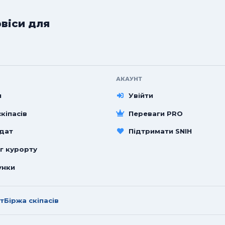
рвіси для
АКАУНТ
и
Увійти
кіпасів
Переваги PRO
 дат
Підтримати SNIH
г курорту
унки
т
Біржа скіпасів