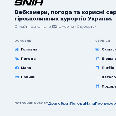
Вебкамери, погода та корисні се
гірськолижних курортів України.
Онлайн трансляція з 132 камер на 40 курортах.
ОСНОВНЕ
СЕРВІСИ
Головна
Скіпас
Погода
Біржа с
Мапа
Підбір
Новини
Катало
Подар
Драгобрат
Погода
Мапа
Про курор
ПОТОЧНИЙ КУРОРТ