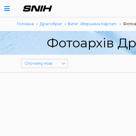
Головна
›
Драгобрат
›
Витяг «Вершина Карпат»
›
Фотоа
Фотоархів Др