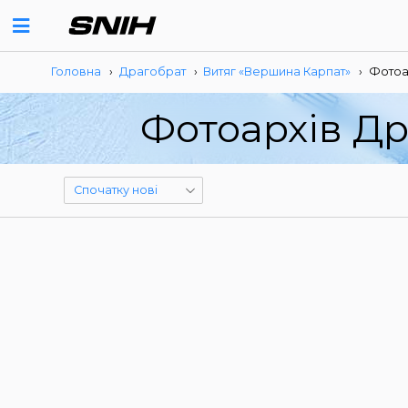
Головна
›
Драгобрат
›
Витяг «Вершина Карпат»
›
Фотоа
Фотоархів Др