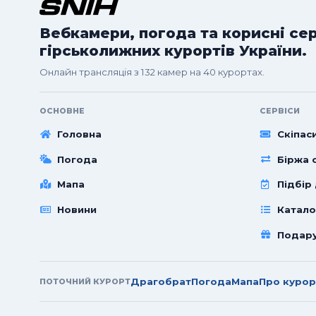
Вебкамери, погода та корисні се
гірськолижних курортів України.
Онлайн трансляція з 132 камер на 40 курортах.
ОСНОВНЕ
СЕРВІСИ
Головна
Скіпас
Погода
Біржа с
Мапа
Підбір
Новини
Катало
Подар
Драгобрат
Погода
Мапа
Про курор
ПОТОЧНИЙ КУРОРТ