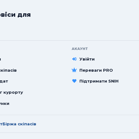
рвіси для
АКАУНТ
и
Увійти
кіпасів
Переваги PRO
 дат
Підтримати SNIH
г курорту
унки
т
Біржа скіпасів