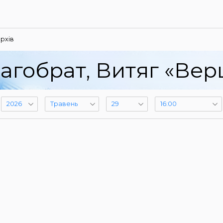
рхів
агобрат, Витяг «Ве