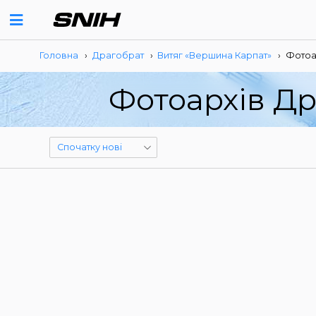
Головна
›
Драгобрат
›
Витяг «Вершина Карпат»
›
Фотоа
Фотоархів Др