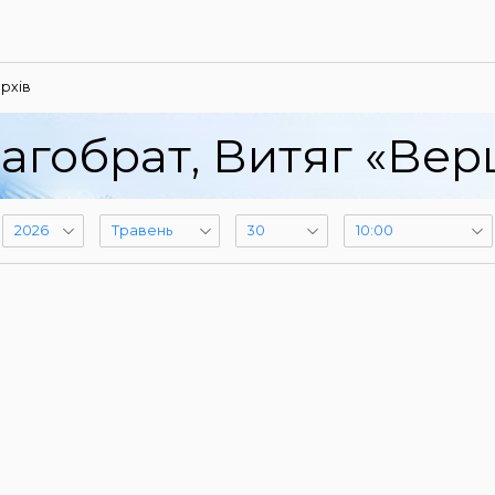
рхів
агобрат, Витяг «Ве