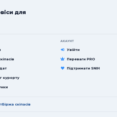
рвіси для
АКАУНТ
и
Увійти
кіпасів
Переваги PRO
 дат
Підтримати SNIH
г курорту
унки
т
Біржа скіпасів