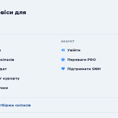
рвіси для
АКАУНТ
и
Увійти
кіпасів
Переваги PRO
 дат
Підтримати SNIH
г курорту
унки
т
Біржа скіпасів