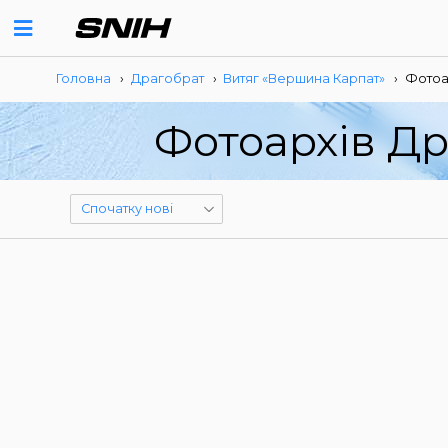
Головна
›
Драгобрат
›
Витяг «Вершина Карпат»
›
Фотоа
Фотоархів Др