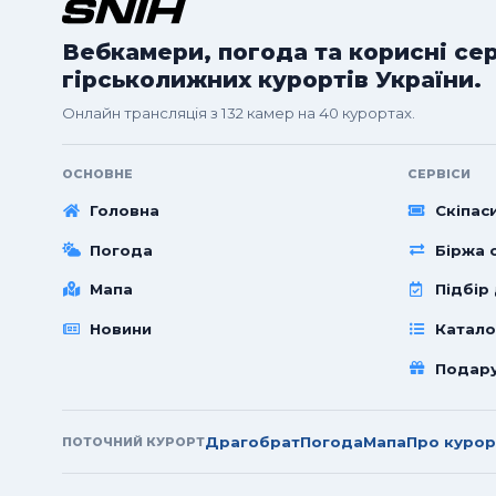
Вебкамери, погода та корисні се
гірськолижних курортів України.
Онлайн трансляція з 132 камер на 40 курортах.
ОСНОВНЕ
СЕРВІСИ
Головна
Скіпас
Погода
Біржа с
Мапа
Підбір
Новини
Катало
Подар
Драгобрат
Погода
Мапа
Про курор
ПОТОЧНИЙ КУРОРТ