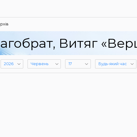
рхів
агобрат, Витяг «Ве