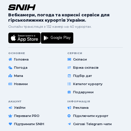
Вебкамери, погода та корисні сервіси для
гірськолижних курортів України.
Онлайн трансляція з 132 камер на 40 курортах.
ОСНОВНЕ
СЕРВІСИ
Головна
Скіпаси
Погода
Біржа скіпасів
Мапа
Підбір дат
Новини
Каталог курорту
Подарунки
АКАУНТ
ІНФОРМАЦІЯ
Увійти
Реклама
Переваги PRO
Підключити курорт
Підтримати SNIH
Снігові Telegram-чати