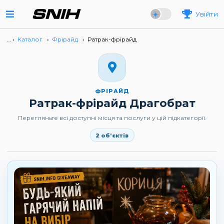
Увійти
… ›
Каталог
›
Фрірайд
›
Ратрак-фрірайд
ФРІРАЙД
Ратрак-фрірайд Драгобрат
Перегляньте всі доступні місця та послуги у цій підкатегорії.
2 об’єктів