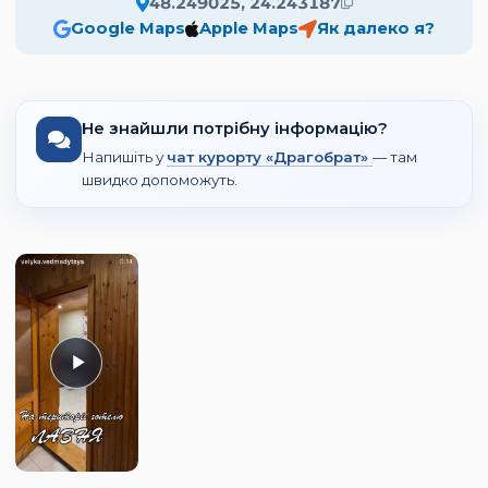
48.249025, 24.243187
Google Maps
Apple Maps
Як далеко я?
Не знайшли потрібну інформацію?
Напишіть у
чат курорту «Драгобрат»
— там
швидко допоможуть.