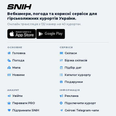
Вебкамери, погода та корисні сервіси для
гірськолижних курортів України.
Онлайн трансляція з 132 камер на 40 курортах.
ОСНОВНЕ
СЕРВІСИ
Головна
Скіпаси
Погода
Біржа скіпасів
Мапа
Підбір дат
Новини
Каталог курорту
Подарунки
АКАУНТ
ІНФОРМАЦІЯ
Увійти
Реклама
Переваги PRO
Підключити курорт
Підтримати SNIH
Снігові Telegram-чати