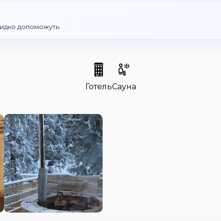
идко допоможуть.
Готель
Сауна