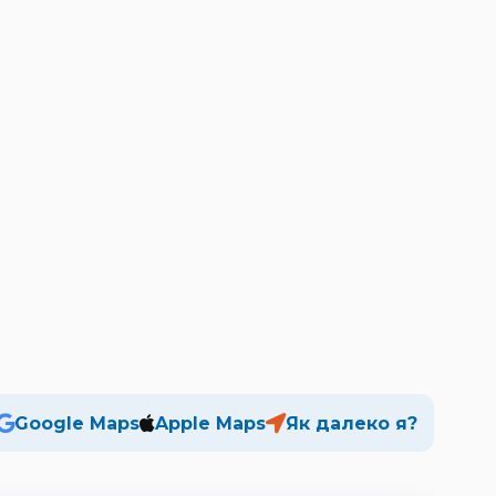
Google Maps
Apple Maps
Як далеко я?