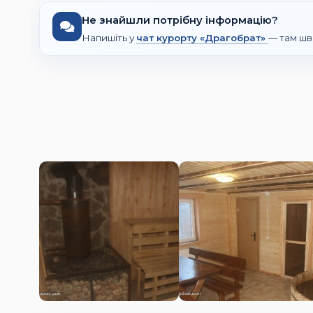
Не знайшли потрібну інформацію?
Напишіть у
чат курорту «Драгобрат»
— там шв