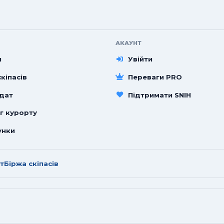
АКАУНТ
и
Увійти
кіпасів
Переваги PRO
 дат
Підтримати SNIH
г курорту
унки
т
Біржа скіпасів