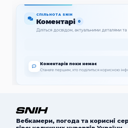
СПІЛЬНОТА SNIH
Коментарі
0
Діліться досвідом, актуальними деталями т
Коментарів поки немає
Станьте першим, хто поділиться корисною ін
Вебкамери, погода та корисні се
гірськолижних курортів України.