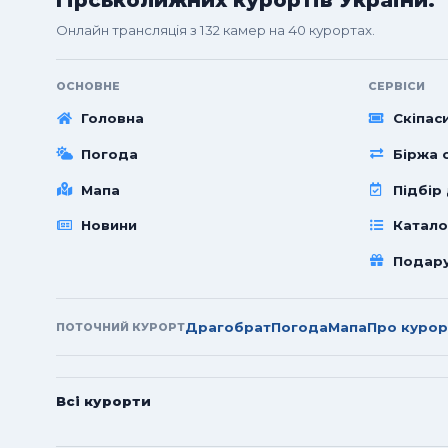
Онлайн трансляція з 132 камер на 40 курортах.
ОСНОВНЕ
СЕРВІСИ
Головна
Скіпас
Погода
Біржа с
Мапа
Підбір
Новини
Катало
Подар
Драгобрат
Погода
Мапа
Про курор
ПОТОЧНИЙ КУРОРТ
Всі курорти