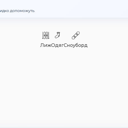
идко допоможуть.
Лиж
Одяг
Сноуборд