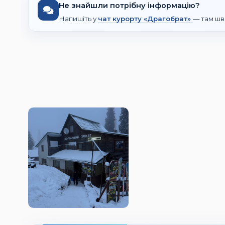
Не знайшли потрібну інформацію?
Напишіть у
чат курорту «Драгобрат»
— там шв