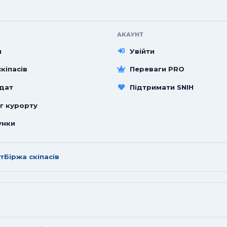
АКАУНТ
и
Увійти
кіпасів
Переваги PRO
 дат
Підтримати SNIH
г курорту
унки
т
Біржа скіпасів