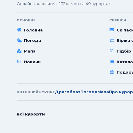
Онлайн трансляція з 132 камер на 40 курортах.
ОСНОВНЕ
СЕРВІСИ
Головна
Скіпас
Погода
Біржа с
Мапа
Підбір
Новини
Катало
Подар
Драгобрат
Погода
Мапа
Про курор
ПОТОЧНИЙ КУРОРТ
Всі курорти