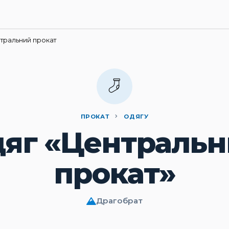
тральний прокат
ПРОКАТ
ОДЯГУ
яг «Централь
прокат»
Драгобрат