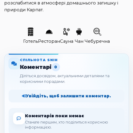
розслабитися в атмосфері домашнього затишку і
природи Карпат.
Готель
Ресторан
Сауна
Чан
Чебуречна
СПІЛЬНОТА SNIH
Коментарі
0
Діліться досвідом, актуальними деталями та
корисними порадами.
Увійдіть, щоб залишити коментар.
Коментарів поки немає
Станьте першим, хто поділиться корисною
інформацією.