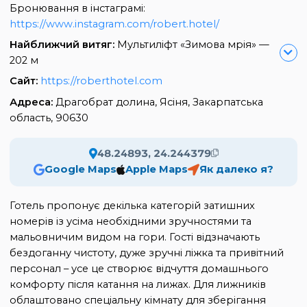
Бронювання в інстаграмі:
https://www.instagram.com/robert.hotel/
Найближчий витяг:
Мультиліфт «Зимова мрія» —
202 м
Сайт:
https://roberthotel.com
Адреса:
Драгобрат долина, Ясіня, Закарпатська
область, 90630
48.24893, 24.244379
Google Maps
Apple Maps
Як далеко я?
Готель пропонує декілька категорій затишних
номерів із усіма необхідними зручностями та
мальовничим видом на гори. Гості відзначають
бездоганну чистоту, дуже зручні ліжка та привітний
персонал – усе це створює відчуття домашнього
комфорту після катання на лижах. Для лижників
облаштовано спеціальну кімнату для зберігання