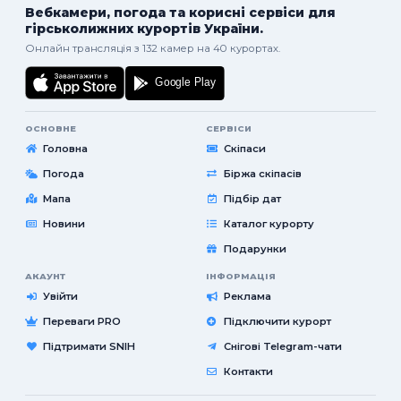
Вебкамери, погода та корисні сервіси для
гірськолижних курортів України.
Онлайн трансляція з 132 камер на 40 курортах.
ОСНОВНЕ
СЕРВІСИ
Головна
Скіпаси
Погода
Біржа скіпасів
Мапа
Підбір дат
Новини
Каталог курорту
Подарунки
АКАУНТ
ІНФОРМАЦІЯ
Увійти
Реклама
Переваги PRO
Підключити курорт
Підтримати SNIH
Снігові Telegram-чати
Контакти