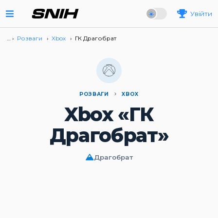
Увійти
… ›
Розваги
›
Xbox
›
ГК Драгобрат
РОЗВАГИ
XBOX
Xbox «ГК
Драгобрат»
Драгобрат