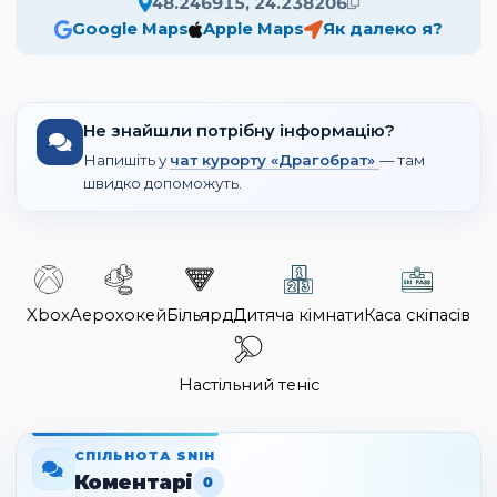
48.246915, 24.238206
Google Maps
Apple Maps
Як далеко я?
Не знайшли потрібну інформацію?
Напишіть у
чат курорту «Драгобрат»
— там
швидко допоможуть.
Xbox
Аерохокей
Більярд
Дитяча кімнати
Каса скіпасів
Настільний теніс
СПІЛЬНОТА SNIH
Коментарі
0