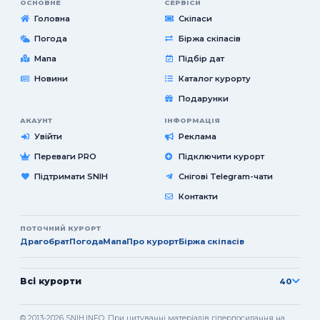
ОСНОВНЕ
СЕРВІСИ
Головна
Скіпаси
Погода
Біржа скіпасів
Мапа
Підбір дат
Новини
Каталог курорту
Подарунки
АКАУНТ
ІНФОРМАЦІЯ
Увійти
Реклама
Переваги PRO
Підключити курорт
Підтримати SNIH
Снігові Telegram-чати
Контакти
ПОТОЧНИЙ КУРОРТ
Драгобрат
Погода
Мапа
Про курорт
Біржа скіпасів
Всі курорти
40
© 2013-2026 SNIH.INFO. При цитуванні матеріалів гіперпосилання на