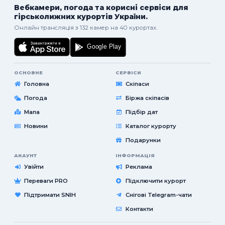
Вебкамери, погода та корисні сервіси для
гірськолижних курортів України.
Онлайн трансляція з 132 камер на 40 курортах.
ОСНОВНЕ
СЕРВІСИ
Головна
Скіпаси
Погода
Біржа скіпасів
Мапа
Підбір дат
Новини
Каталог курорту
Подарунки
АКАУНТ
ІНФОРМАЦІЯ
Увійти
Реклама
Переваги PRO
Підключити курорт
Підтримати SNIH
Снігові Telegram-чати
Контакти