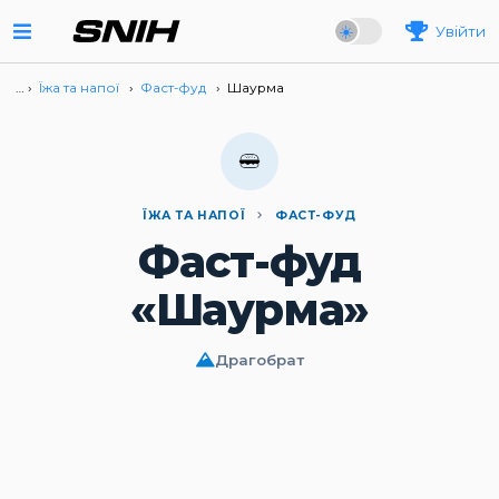
Увійти
… ›
Їжа та напої
›
Фаст-фуд
›
Шаурма
ЇЖА ТА НАПОЇ
ФАСТ-ФУД
Фаст-фуд
«Шаурма»
Драгобрат