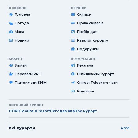
ОСНОВНЕ
СЕРВІСИ
Головна
Скіпаси
Погода
Біржа скіпасів
Мапа
Підбір дат
Новини
Каталог курорту
Подарунки
АКАУНТ
ІНФОРМАЦІЯ
Увійти
Реклама
Переваги PRO
Підключити курорт
Підтримати SNIH
Снігові Telegram-чати
Контакти
ПОТОЧНИЙ КУРОРТ
GORO Moutain resort
Погода
Мапа
Про курорт
Всі курорти
40