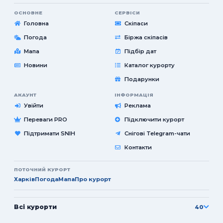
ОСНОВНЕ
СЕРВІСИ
Головна
Скіпаси
Погода
Біржа скіпасів
Мапа
Підбір дат
Новини
Каталог курорту
Подарунки
АКАУНТ
ІНФОРМАЦІЯ
Увійти
Реклама
Переваги PRO
Підключити курорт
Підтримати SNIH
Снігові Telegram-чати
Контакти
ПОТОЧНИЙ КУРОРТ
Харків
Погода
Мапа
Про курорт
Всі курорти
40