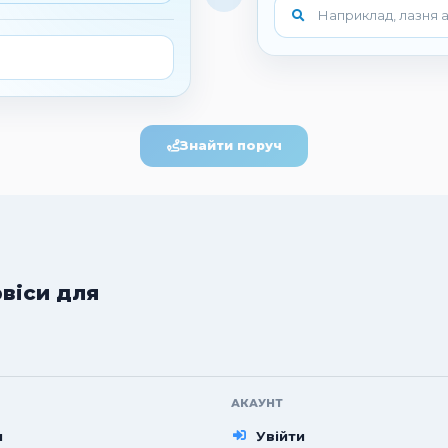
Знайти поруч
рвіси для
АКАУНТ
и
Увійти