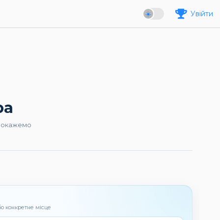
Увійти
ра
 покажемо
бо конкретне місце