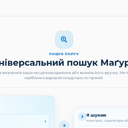
ПОШУК ПОРУЧ
ніверсальний пошук Маґу
е визначити ваше місцезнаходження або вкажіть його вручну. Ми
найближчі варіанти та відстань по прямій.
Я шукаю
2
Категорію, підкатегорію а