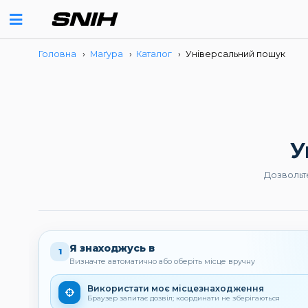
Головна
›
Маґура
›
Каталог
›
Універсальний пошук
У
Дозвольт
Я знаходжусь в
1
Визначте автоматично або оберіть місце вручну
Використати моє місцезнаходження
Браузер запитає дозвіл; координати не зберігаються