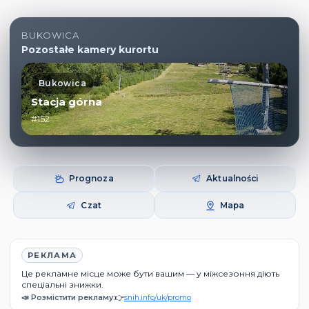
BUKOWICA
Pozostałe kamery kurortu
Bukowica
Stacja górna
#152
Prognoza
Aktualności
Czat
Mapa
РЕКЛАМА
Це рекламне місце може бути вашим — у міжсезоння діють
спеціальні знижки.
📣 Розмістити рекламу:
👉
snih.info/uk/promo