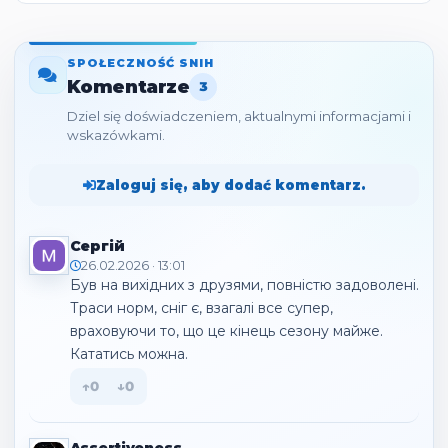
SPOŁECZNOŚĆ SNIH
Komentarze
3
Dziel się doświadczeniem, aktualnymi informacjami i
wskazówkami.
Zaloguj się, aby dodać komentarz.
Сергій
26.02.2026 · 13:01
Був на вихідних з друзями, повністю задоволені. 
Траси норм, сніг є, взагалі все супер, 
враховуючи то, що це кінець сезону майже. 
Кататись можна.
↑
0
↓
0
Assertiveness