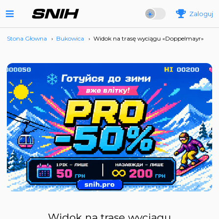
Zaloguj
Stona Głowna
›
Bukowica
›
Widok na trasę wyciągu «Doppelmayr»
Widok na trasę wyciągu