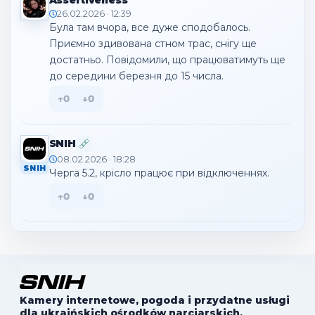
26.02.2026 · 12:39
Була там вчора, все дуже сподобалось. 
Приємно здивована стном трас, снігу ще 
достатньо. Повідомили, що працюватимуть ще 
до середини березня до 15 числа.
↑
0
↓
0
SNIH
08.02.2026 · 18:28
SNIH
Черга 5.2, крісло працює при відключеннях.
↑
0
↓
0
Kamery internetowe, pogoda i przydatne usługi
dla ukraińskich ośrodków narciarskich.