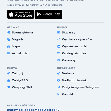
Nadajemy z 132 kamer w 40 ośrodkach.
GŁÓWNE
USŁUGI
Strona główna
Skipassy
Pogoda
Wymiana skipassów
Mapa
Wyszukiwacz dat
Aktualności
Katalog ośrodka
Konkursy
KONTO
INFORMACJE
Zaloguj
Reklama
Zalety PRO
Podłącz ośrodek
Wesprzyj SNIH
Czaty śniegowe Telegram
Kontakt
AKTUALNY OŚRODEK
Bukowica
Pogoda
Mapa
O ośrodku