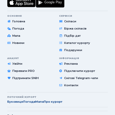
ОСНОВНЕ
СЕРВІСИ
Головна
Скіпаси
Погода
Біржа скіпасів
Мапа
Підбір дат
Новини
Каталог курорту
Подарунки
АКАУНТ
ІНФОРМАЦІЯ
Увійти
Реклама
Переваги PRO
Підключити курорт
Підтримати SNIH
Снігові Telegram-чати
Контакти
ПОТОЧНИЙ КУРОРТ
Буковиця
Погода
Мапа
Про курорт