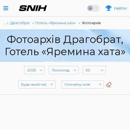
Увійти
… ›
Драгобрат
›
Готель «Яремина хата»
›
Фотоархів
Фотоархів Драгобрат,
Готель «Яремина хата»