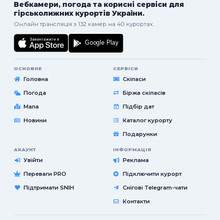
Вебкамери, погода та корисні сервіси для
гірськолижних курортів України.
Онлайн трансляція з 132 камер на 40 курортах.
ОСНОВНЕ
СЕРВІСИ
Головна
Скіпаси
Погода
Біржа скіпасів
Мапа
Підбір дат
Новини
Каталог курорту
Подарунки
АКАУНТ
ІНФОРМАЦІЯ
Увійти
Реклама
Переваги PRO
Підключити курорт
Підтримати SNIH
Снігові Telegram-чати
Контакти