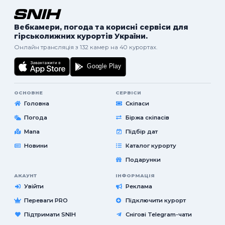
Вебкамери, погода та корисні сервіси для
гірськолижних курортів України.
Онлайн трансляція з 132 камер на 40 курортах.
ОСНОВНЕ
СЕРВІСИ
Головна
Скіпаси
Погода
Біржа скіпасів
Мапа
Підбір дат
Новини
Каталог курорту
Подарунки
АКАУНТ
ІНФОРМАЦІЯ
Увійти
Реклама
Переваги PRO
Підключити курорт
Підтримати SNIH
Снігові Telegram-чати