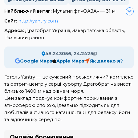
Найближчий витяг:
Мультиліфт «ОАЗА» — 31 м
Сайт:
http://yantry.com
Адреса:
Драгобрат Україна, Закарпатська область,
Рахівский район
48.243056, 24.2425
Google Maps
Apple Maps
Як далеко я?
Готель Yantry — це сучасний гірськолижний комплекс
та ретрит-центр у серці курорту Драгобрат на висоті
близько 1400 м над рівнем моря.
Цей заклад поєднує комфортне проживання з
атмосферою спокою, ідеально підходить як для
любителів активного катання, так і для релаксу, йоги
та відпочинку серед гір.
Онлайн бронювання