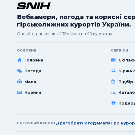
Вебкамери, погода та корисні се
гірськолижних курортів України.
Онлайн трансляція з 132 камер на 40 курортах.
ОСНОВНЕ
СЕРВІСИ
Головна
Скіпас
Погода
Біржа с
Мапа
Підбір
Новини
Катало
Подар
Драгобрат
Погода
Мапа
Про курор
ПОТОЧНИЙ КУРОРТ