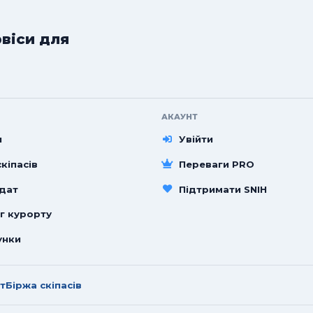
рвіси для
АКАУНТ
и
Увійти
кіпасів
Переваги PRO
 дат
Підтримати SNIH
г курорту
унки
т
Біржа скіпасів