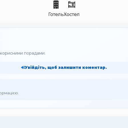
Готель
Хостел
а корисними порадами.
Увійдіть, щоб залишити коментар.
формацією.