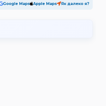
Google Maps
Apple Maps
Як далеко я?