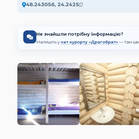
48.243056, 24.2425
Не знайшли потрібну інформацію?
Напишіть у
чат курорту «Драгобрат»
— там шв