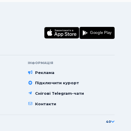
аної системи засніження.
ІНФОРМАЦІЯ
ємо завершити у 2026 році,
Реклама
Підключити курорт
Снігові Telegram-чати
Контакти
40