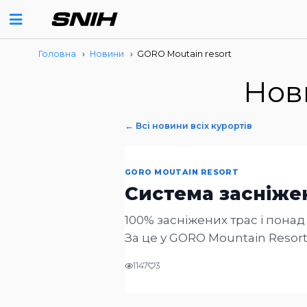
Головна
›
Новини
›
GORO Moutain resort
Нов
← Всі новини всіх курортів
GORO MOUTAIN RESORT
Система засніже
100% засніжених трас і понад 
За це у GORO Mountain Resort
у технологіях для гірських кур
1147
3
Ми разом працювали над цією 
курорту та пікові навантаже