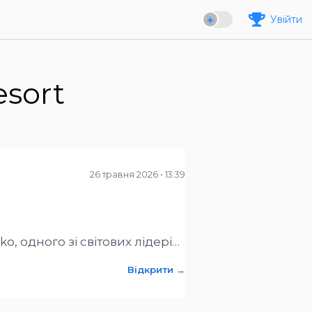
Увійти
sort
26 травня 2026 • 13:39
, одного зі світових лідерів
Відкрити →
ф, вітри, сценарії роботи
прогнозованим і комфортним