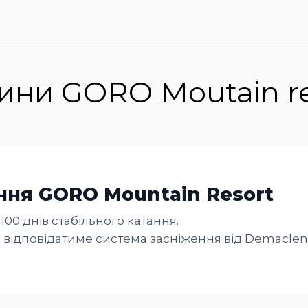
ини GORO Moutain re
ння GORO Mountain Resort
100 днів стабільного катання.
 відповідатиме система засніження від Demaclenko
ортів.
системою кілька років: аналізували клімат, рельє
ння. Щоб зимовий сезон у GORO був стабільним, 