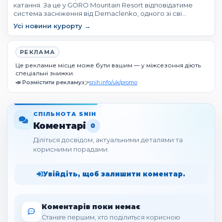
катання. За це у GORO Mountain Resort відповідатиме
система засніження від Demaclenko, одного зі сві…
Усі новини курорту →
РЕКЛАМА
Це рекламне місце може бути вашим — у міжсезоння діють
спеціальні знижки.
📣 Розмістити рекламу:
👉
snih.info/uk/promo
СПІЛЬНОТА SNIH
Коментарі
0
Діліться досвідом, актуальними деталями та
корисними порадами.
Увійдіть, щоб залишити коментар.
Коментарів поки немає
Станьте першим, хто поділиться корисною