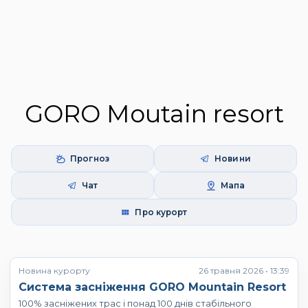
GORO Moutain resort
Прогноз
Новини
Чат
Мапа
Про курорт
Новина курорту
26 травня 2026 • 13:39
Система засніження GORO Mountain Resort
100% засніжених трас і понад 100 днів стабільного