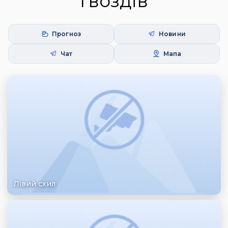
Гвоздів
Прогноз
Новини
Чат
Мапа
Лівий схил