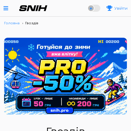
Увійти
Головна
›
Гвоздів