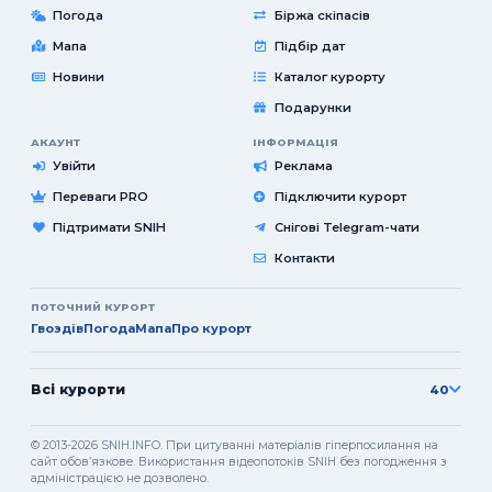
Погода
Біржа скіпасів
Мапа
Підбір дат
Новини
Каталог курорту
Подарунки
АКАУНТ
ІНФОРМАЦІЯ
Увійти
Реклама
Переваги PRO
Підключити курорт
Підтримати SNIH
Снігові Telegram-чати
Контакти
ПОТОЧНИЙ КУРОРТ
Гвоздів
Погода
Мапа
Про курорт
Всі курорти
40
© 2013-2026 SNIH.INFO. При цитуванні матеріалів гіперпосилання на
сайт обовʼязкове. Використання відеопотоків SNIH без погодження з
адміністрацією не дозволено.