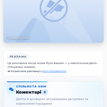
Правий схил
РЕКЛАМА
Це рекламне місце може бути вашим — у міжсезоння діють
спеціальні знижки.
📣 Розмістити рекламу:
👉
snih.info/uk/promo
СПІЛЬНОТА SNIH
Коментарі
0
Діліться досвідом, актуальними деталями та
корисними порадами.