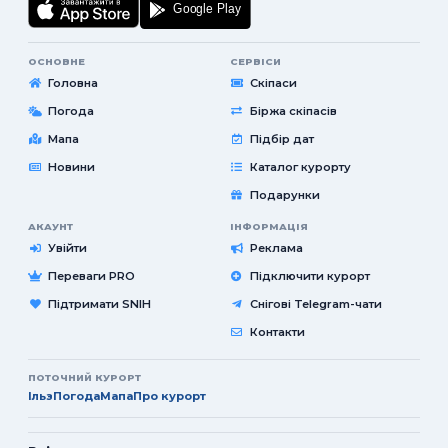
ОСНОВНЕ
СЕРВІСИ
Головна
Скіпаси
Погода
Біржа скіпасів
Мапа
Підбір дат
Новини
Каталог курорту
Подарунки
АКАУНТ
ІНФОРМАЦІЯ
Увійти
Реклама
Переваги PRO
Підключити курорт
Підтримати SNIH
Снігові Telegram-чати
Контакти
ПОТОЧНИЙ КУРОРТ
Ільз
Погода
Мапа
Про курорт