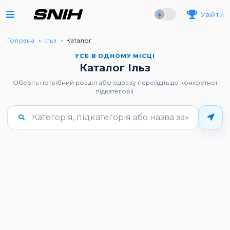
Увійти
Головна
›
Ільз
›
Каталог
УСЕ В ОДНОМУ МІСЦІ
Каталог Ільз
Оберіть потрібний розділ або одразу перейдіть до конкретної
підкатегорії.
Введіть щонайменше 3 символи