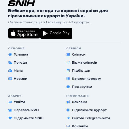
Вебкамери, погода та корисні сервіси для
гірськолижних курортів України.
Онлайн трансляція з 132 камер на 40 курортах.
ОСНОВНЕ
СЕРВІСИ
Головна
Скіпаси
Погода
Біржа скіпасів
Мапа
Підбір дат
Новини
Каталог курорту
Подарунки
АКАУНТ
ІНФОРМАЦІЯ
Увійти
Реклама
Переваги PRO
Підключити курорт
Підтримати SNIH
Снігові Telegram-чати
Контакти