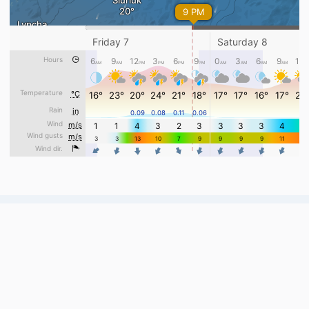
Вебкамери, погода та корисні сервіси для
гірськолижних курортів України.
Онлайн трансляція з 132 камер на 40 курортах.