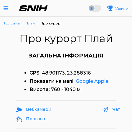
Увійти
Головна
›
Плай
›
Про курорт
Про курорт Плай
ЗАГАЛЬНА ІНФОРМАЦІЯ
GPS:
48.901173, 23.288316
Показати на мапі:
Google
Apple
Висота:
760 - 1040 м
Вебкамери
Чат
Прогноз