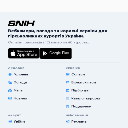
Вебкамери, погода та корисні сервіси для
гірськолижних курортів України.
Онлайн трансляція з 132 камер на 40 курортах.
ОСНОВНЕ
СЕРВІСИ
Головна
Скіпаси
Погода
Біржа скіпасів
Мапа
Підбір дат
Новини
Каталог курорту
Подарунки
АКАУНТ
ІНФОРМАЦІЯ
Увійти
Реклама