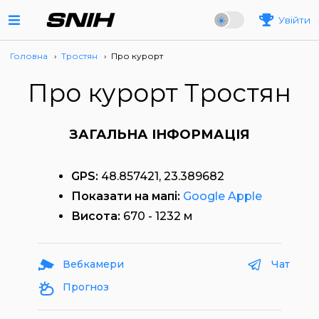
Увійти
Головна
›
Тростян
›
Про курорт
Про курорт Тростян
ЗАГАЛЬНА ІНФОРМАЦІЯ
GPS:
48.857421, 23.389682
Показати на мапі:
Google
Apple
Висота:
670 - 1232 м
Вебкамери
Чат
Прогноз