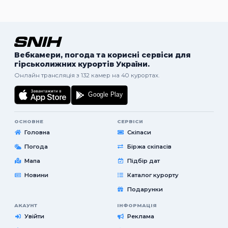
Вебкамери, погода та корисні сервіси для
гірськолижних курортів України.
Онлайн трансляція з 132 камер на 40 курортах.
ОСНОВНЕ
СЕРВІСИ
Головна
Скіпаси
Погода
Біржа скіпасів
Мапа
Підбір дат
Новини
Каталог курорту
Подарунки
АКАУНТ
ІНФОРМАЦІЯ
Увійти
Реклама