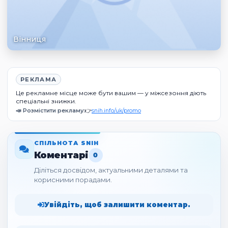
Вінниця
РЕКЛАМА
Це рекламне місце може бути вашим — у міжсезоння діють
спеціальні знижки.
📣 Розмістити рекламу:
👉
snih.info/uk/promo
СПІЛЬНОТА SNIH
Коментарі
0
Діліться досвідом, актуальними деталями та
корисними порадами.
Увійдіть, щоб залишити коментар.