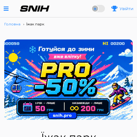
Увійти
Головна
›
Їжак парк