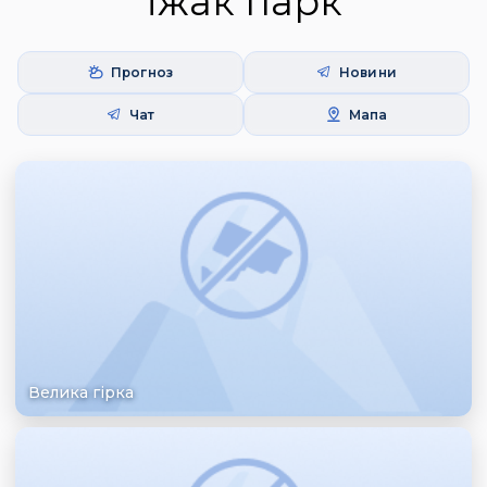
Їжак парк
Прогноз
Новини
Чат
Мапа
Велика гірка