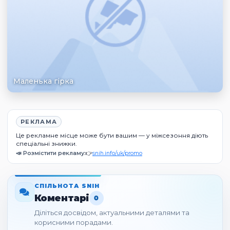
Маленька гірка
РЕКЛАМА
Це рекламне місце може бути вашим — у міжсезоння діють
спеціальні знижки.
📣 Розмістити рекламу:
👉
snih.info/uk/promo
СПІЛЬНОТА SNIH
Коментарі
0
Діліться досвідом, актуальними деталями та
корисними порадами.