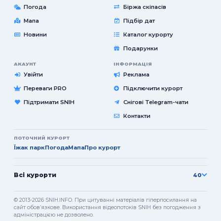
Погода
Біржа скіпасів
Мапа
Підбір дат
Новини
Каталог курорту
Подарунки
АКАУНТ
ІНФОРМАЦІЯ
Увійти
Реклама
Переваги PRO
Підключити курорт
Підтримати SNIH
Снігові Telegram-чати
Контакти
ПОТОЧНИЙ КУРОРТ
Їжак парк
Погода
Мапа
Про курорт
Всі курорти
40
© 2013-2026 SNIH.INFO. При цитуванні матеріалів гіперпосилання на
сайт обовʼязкове. Використання відеопотоків SNIH без погодження з
адміністрацією не дозволено.