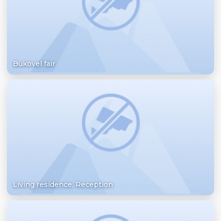
Bukovel fair
Living residence. Reception