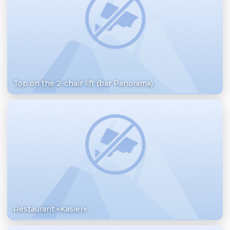
Top on the 2-chair lift (bar Panorama)
Restaurant «Kasier»