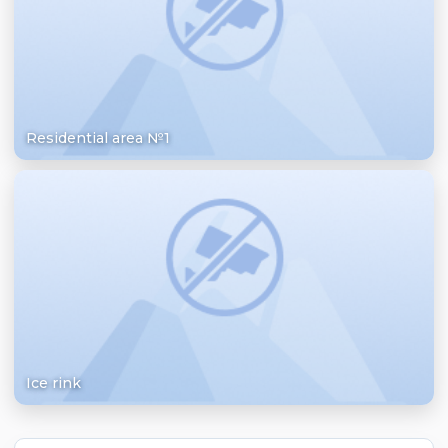
Residential area №1
Ice rink