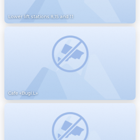
Lower lift stations 8,15 and 11
Cafe «Bugi.L»