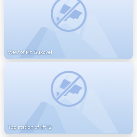
View of Mt. Bukovel
Top station of lift 12