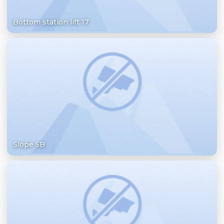
Bottom station lift 17
Slope 5B