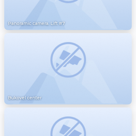
Panoramic camera. Lift #7
Bukovel center