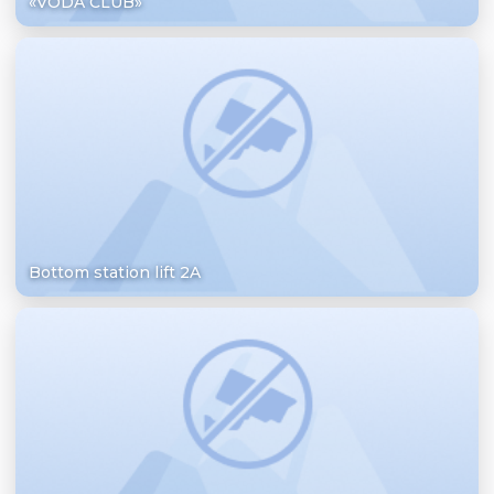
«VODA CLUB»
Bottom station lift 2A