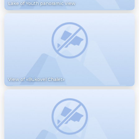
Lake of Youth panoramic view
View of «Bukovel Chalet»