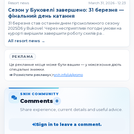
Resort news
March 31, 2026 • 12:23
Сезон у Буковелі завершено: 31 березня —
фінальний день катання
31 березня став останнім днем гірськолижного сезону
2025/26 у Bukovel. Через несприятливі погодні умови на
курорті вирішили завершити роботу схилів ра…
All resort news →
РЕКЛАМА
Це рекламне місце може бути вашим — у міжсезоння діють
спеціальні знижки.
📣 Розмістити рекламу:
👉
snih.info/uk/promo
SNIH COMMUNITY
Comments
0
Share experience, current details and useful advice.
Sign in to leave a comment.