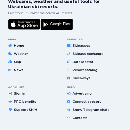
Webcams, weather and useful tools for
Ukrainian ski resorts.
Live from 132 cameras across 40 resorts.
MAIN
SERVICES
Home
Skipasses
Weather
Skipass exchange
Map
Date locator
News
Resort catalog
Giveaways
ACCOUNT
INFO
Sign in
Advertising
PRO benefits
Connect a resort
Support SNIH
Snow Telegram chats
Contacts