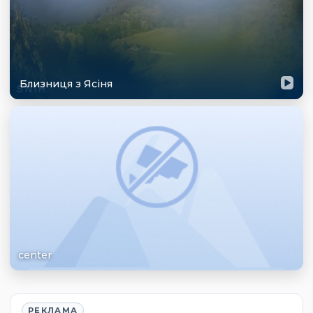
Близниця з Ясіня
center
РЕКЛАМА