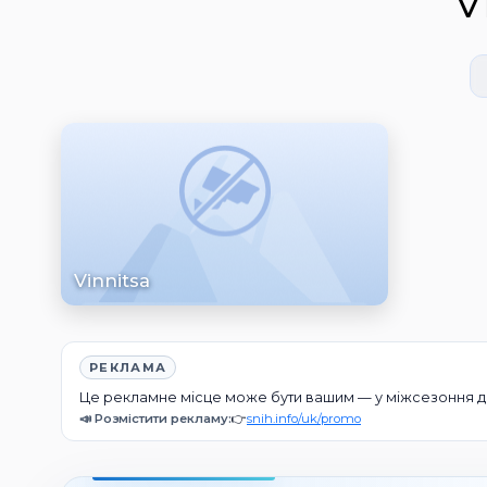
V
Vinnitsa
РЕКЛАМА
Це рекламне місце може бути вашим — у міжсезоння дію
📣 Розмістити рекламу:
👉
snih.info/uk/promo