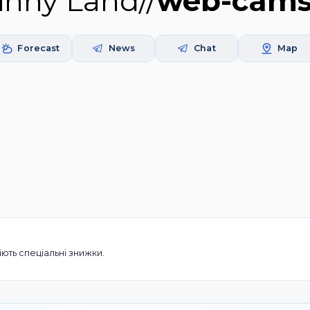
inny Land
//
web-cams
Forecast
News
Chat
Map
ть спеціальні знижки.