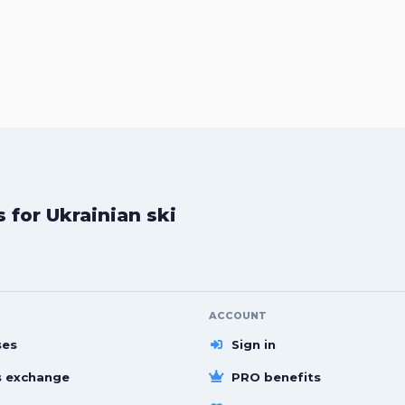
for Ukrainian ski
ACCOUNT
ses
Sign in
s exchange
PRO benefits