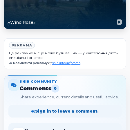
«Wind Rose»
РЕКЛАМА
Це рекламне місце може бути вашим — у міжсезоння діють
спеціальні знижки.
📣 Розмістити рекламу:
👉
snih.info/uk/promo
SNIH COMMUNITY
Comments
0
Share experience, current details and useful advice.
Sign in to leave a comment.